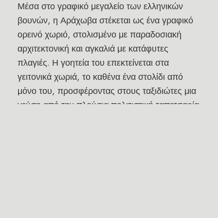
Μέσα στο γραφικό μεγαλείο των ελληνικών
βουνών, η Αράχωβα στέκεται ως ένα γραφικό
ορεινό χωριό, στολισμένο με παραδοσιακή
αρχιτεκτονική και αγκαλιά με κατάφυτες
πλαγιές. Η γοητεία του επεκτείνεται στα
γειτονικά χωριά, το καθένα ένα στολίδι από
μόνο του, προσφέροντας στους ταξιδιώτες μια
γεύση από την πλούσια πολιτιστική ταπετσαρία
και τη φυσική ομορφιά της Ελλάδας.
Πρώτον, σε κοντινή απόσταση από την
Αράχωβα βρίσκεται το ιστορικό χωριό των
Δελφών, γνωστό για τον αρχαίο αρχαιολογικό
του χώρο, όπου κάποτε μιλούσε το μαντείο. Οι
Δελφοί μαγεύουν τους επισκέπτες με τη