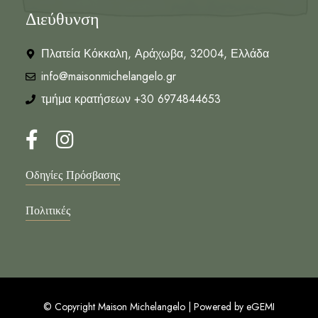
Διεύθυνση
Πλατεία Κόκκαλη, Αράχωβα, 32004, Ελλάδα
info@maisonmichelangelo.gr
τμήμα κρατήσεων +30 6974844653
Οδηγίες Πρόσβασης
Πολιτικές
© Copyright Maison Michelangelo | Powered by
eGEMI